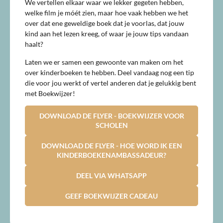
We vertellen elkaar waar we lekker gegeten hebben,
welke film je móét zien, maar hoe vaak hebben we het
over dat ene geweldige boek dat je voorlas, dat jouw
kind aan het lezen kreeg, of waar je jouw tips vandaan
haalt?
Laten we er samen een gewoonte van maken om het
over kinderboeken te hebben. Deel vandaag nog een tip
die voor jou werkt of vertel anderen dat je gelukkig bent
met Boekwijzer!
DOWNLOAD DE FLYER - BOEKWIJZER VOOR
SCHOLEN
DOWNLOAD DE FLYER - HOE WORD IK EEN
KINDERBOEKENAMBASSADEUR?
DEEL VIA WHATSAPP
GEEF BOEKWIJZER CADEAU