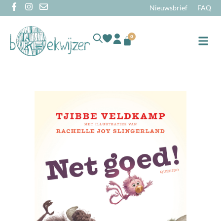
Nieuwsbrief
FAQ
0
Online