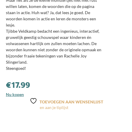
Maar net als ze de kleine monstertjes niet met rust
willen laten, komen de woorden die op de pagina
staan in actie. Huh wat? Ja, dat lees je goed. De
woorden komen in actie en leren de monsters een
lesje.
Tjibbe Veldkamp bedacht een ingenieus, interactief,
gruwelijk geestig schouwspel waar kinderen én
volwassenen hartlijk om zullen moeten lachen. De
woorden kunnen niet zonder de originele opmaak en
bijzonder fraaie tekeningen van Rachelle Joy
Slingerland.
Steengoed!
€
17.99
Nu kopen
TOEVOEGEN AAN WENSENLIJST