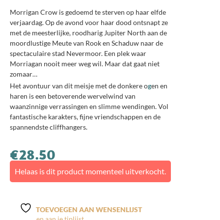
Morrigan Crow is gedoemd te sterven op haar elfde
verjaardag. Op de avond voor haar dood ontsnapt ze
met de meesterlijke, roodharig Jupiter North aan de
moordlustige Meute van Rook en Schaduw naar de
spectaculaire stad Nevermoor. Een plek waar
Morriagan nooit meer weg wil. Maar dat gaat niet
zomaar…
Het avontuur van dit meisje met de donkere o
g
en en
haren is een betoverende wervelwind van
waanzinnige verrassingen en slimme wendingen. Vol
fantastische karakters, fijne vriendschappen en de
spannendste cliffhangers.
€
28.50
Helaas is dit product momenteel uitverkocht.
TOEVOEGEN AAN WENSENLIJST