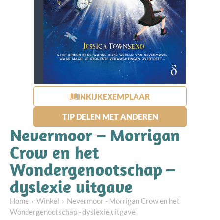
INKIJKEXEMPLAAR
TIP DELEN MET ANDEREN
Nevermoor – Morrigan
Crow en het
Wondergenootschap –
dyslexie uitgave
Home
Winkel
Nevermoor - Morrigan Crow en het
Wondergenootschap - dyslexie uitgave