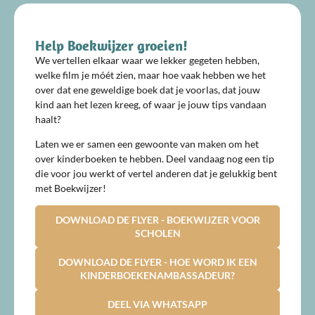
Help Boekwijzer groeien!
We vertellen elkaar waar we lekker gegeten hebben,
welke film je móét zien, maar hoe vaak hebben we het
over dat ene geweldige boek dat je voorlas, dat jouw
kind aan het lezen kreeg, of waar je jouw tips vandaan
haalt?
Laten we er samen een gewoonte van maken om het
over kinderboeken te hebben. Deel vandaag nog een tip
die voor jou werkt of vertel anderen dat je gelukkig bent
met Boekwijzer!
DOWNLOAD DE FLYER - BOEKWIJZER VOOR
SCHOLEN
DOWNLOAD DE FLYER - HOE WORD IK EEN
KINDERBOEKENAMBASSADEUR?
DEEL VIA WHATSAPP