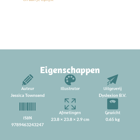
Eigenschappen
Auteur
Illustrator
Uitgeverij
Jessica Townsend
Dyslexion B.V.
Afmetingen
Gewicht
ISBN
23.8 × 23.8 × 2.9 cm
0.65 kg
9789463243247