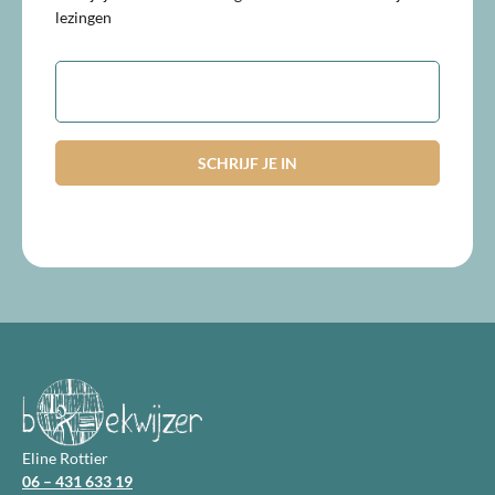
lezingen
E-
mailadres
Eline Rottier
06 – 431 633 19