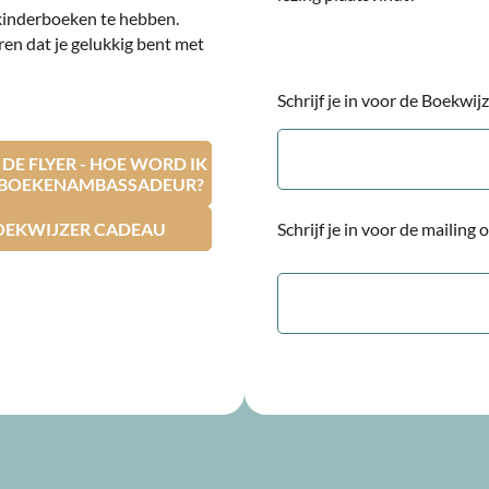
kinderboeken te hebben.
ren dat je gelukkig bent met
Schrijf je in voor de Boekwi
E-
mailadres
E FLYER - HOE WORD IK
RBOEKENAMBASSADEUR?
OEKWIJZER CADEAU
Schrijf je in voor de mailing
E-
mailadres