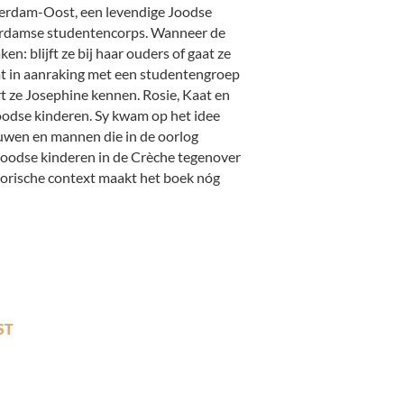
terdam-Oost, een levendige Joodse
sterdamse studentencorps. Wanneer de
n: blijft ze bij haar ouders of gaat ze
t in aanraking met een studentengroep
t ze Josephine kennen. Rosie, Kaat en
oodse kinderen. Sy kwam op het idee
ouwen en mannen die in de oorlog
oodse kinderen in de Crèche tegenover
orische context maakt het boek nóg
ST