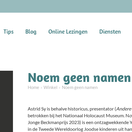
Tips
Blog
Online Lezingen
Diensten
Noem geen namen
Home
Winkel
Noem geen namen
Astrid Sy is behalve historicus, presentator (
Andere 
betrokken bij het Nationaal Holocaust Museum. N
o
Jonge Beckmanprijs 2023) is een ontzagwekkende Yo
in de Tweede Wereldoorlog Joodse kinderen uit hand