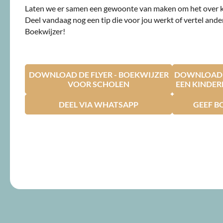
Laten we er samen een gewoonte van maken om het over 
Deel vandaag nog een tip die voor jou werkt of vertel ande
Boekwijzer!
DOWNLOAD DE FLYER - BOEKWIJZER
DOWNLOAD D
VOOR SCHOLEN
EEN KINDE
DEEL VIA WHATSAPP
GEEF B