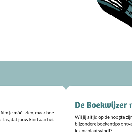
De Boekwijzer 
film je móét zien, maar hoe
Wil jij altijd op de hoogte z
rlas, dat jouw kind aan het
bijzondere boekentips ontv
lezing plaatsvindt?