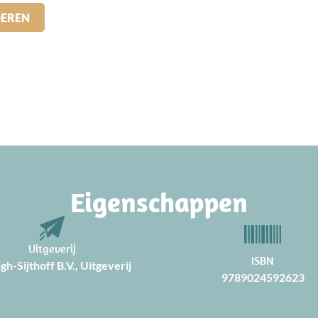
DEREN
Eigenschappen
Uitgeverij
ISBN
ngh-Sijthoff B.V., Uitgeverij
9789024592623