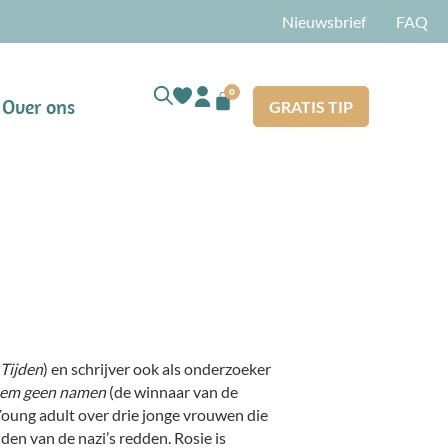
Nieuwsbrief
FAQ
0
Over ons
GRATIS TIP
Tijden
) en schrijver ook als onderzoeker
em geen namen
(de winnaar van de
ung adult over drie jonge vrouwen die
en van de nazi’s redden. Rosie is