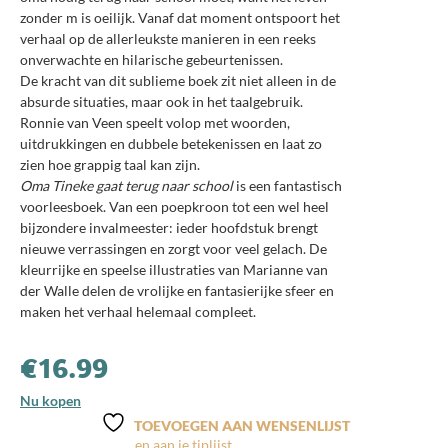
zonder m is oeilijk. Vanaf dat moment ontspoort het
verhaal op de allerleukste manieren in een reeks
onverwachte en hilarische gebeurtenissen.
De kracht van dit sublieme boek zit niet alleen in de
absurde situaties, maar ook in het taalgebruik.
Ronnie van Veen speelt volop met woorden,
uitdrukkingen en dubbele betekenissen en laat zo
zien hoe grappig taal kan zijn.
Oma Tineke gaat terug naar school
is een fantastisch
voorleesboek. Van een poepkroon tot een wel heel
bijzondere invalmeester: ieder hoofdstuk brengt
nieuwe verrassingen en zorgt voor veel gelach. De
kleurrijke en speelse illustraties van Marianne van
der Walle delen de vrolijke en fantasierijke sfeer en
maken het verhaal helemaal compleet.
€
16.99
Nu kopen
TOEVOEGEN AAN WENSENLIJST