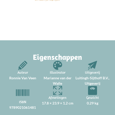
Eigenschappen
Auteur
Illustrator
Uitgeverij
Ronnie Van Veen
Marianne van der
Luitingh-Sijthoff B.V.,
Walle
Uitgeverij
Afmetingen
Gewicht
ISBN
17.8 × 23.9 × 1.2 cm
0.29 kg
9789021061481