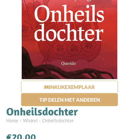
INKIJKEXEMPLAAR
TIP DELEN MET ANDEREN
Onheilsdochter
Home
Winkel
Onheilsdochter
€
20.00