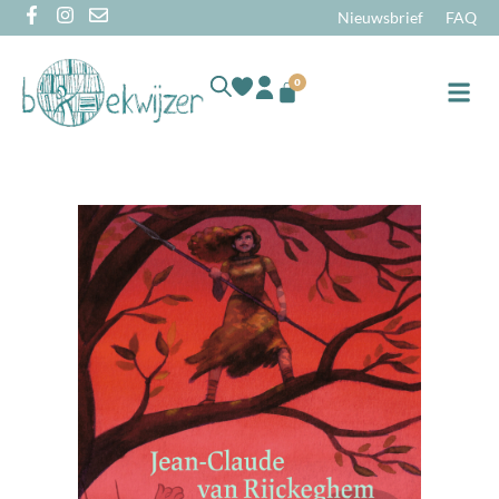
Nieuwsbrief
FAQ
0
Online