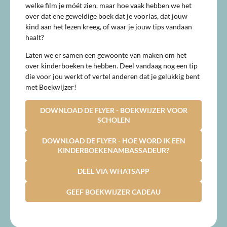
welke film je móét zien, maar hoe vaak hebben we het
over dat ene geweldige boek dat je voorlas, dat jouw
kind aan het lezen kreeg, of waar je jouw tips vandaan
haalt?
Laten we er samen een gewoonte van maken om het
over kinderboeken te hebben. Deel vandaag nog een tip
die voor jou werkt of vertel anderen dat je gelukkig bent
met Boekwijzer!
DOWNLOAD DE FLYER - BOEKWIJZER VOOR
SCHOLEN
DOWNLOAD DE FLYER - HOE WORD IK EEN
KINDERBOEKENAMBASSADEUR?
DEEL VIA WHATSAPP
GEEF BOEKWIJZER CADEAU