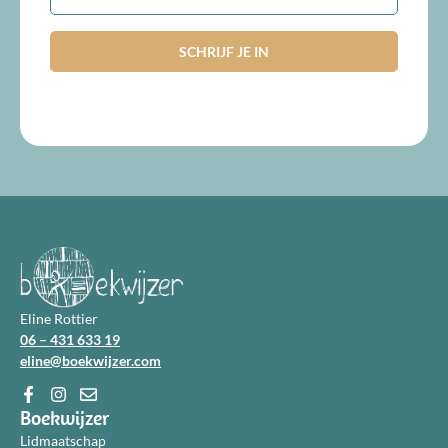
Eline Rottier
06 – 431 633 19
eline@boekwijzer.com
Boekwijzer
Lidmaatschap