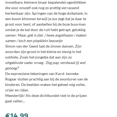
invoelbare, kleinere (maar bepalende) ogenblikken
die voor onszelf ook nog zo prettig verrassend
herkenbaar zijn. Springen van de hoge duikplank, in
een boom klimmen terwijl je zus zegt dat je daar te
groot voor bent, of aanbellen bij de boze buurman
omdat je de bal door de ruit hebt getrapt, gelukkig
samen:
Maar, gek is dat: / twee angsthazen / maken
samen / toch een piepklein leeuwtje
Simon van der Geest laat de zinnen dansen. Zijn
woorden zijn groot in het kleine en stevig in het
subtiele. Zoals het jongetje dat aan zijn zo
uitgebluste vader vroeg:
‘Zeg pap, verdwaal jij wel
genoeg?
’
De expressieve tekeningen van Karst-Janneke
Rogaar sluiten prachtig aan bij de avonturen van de
kinderen. De beelden maken het geheel nóg voller,
vrijer en rijker.
Meesterlijk! Als deze dichtbundel niet in de prijzen
gaat vallen…
€
14.99