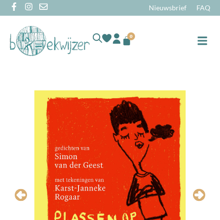
Nieuwsbrief
FAQ
0
Online