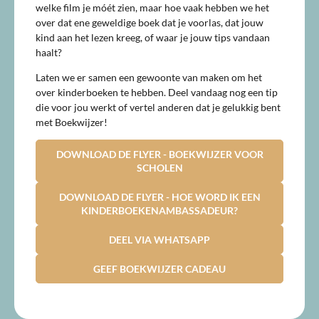
welke film je móét zien, maar hoe vaak hebben we het
over dat ene geweldige boek dat je voorlas, dat jouw
kind aan het lezen kreeg, of waar je jouw tips vandaan
haalt?
Laten we er samen een gewoonte van maken om het
over kinderboeken te hebben. Deel vandaag nog een tip
die voor jou werkt of vertel anderen dat je gelukkig bent
met Boekwijzer!
DOWNLOAD DE FLYER - BOEKWIJZER VOOR
SCHOLEN
DOWNLOAD DE FLYER - HOE WORD IK EEN
KINDERBOEKENAMBASSADEUR?
DEEL VIA WHATSAPP
GEEF BOEKWIJZER CADEAU