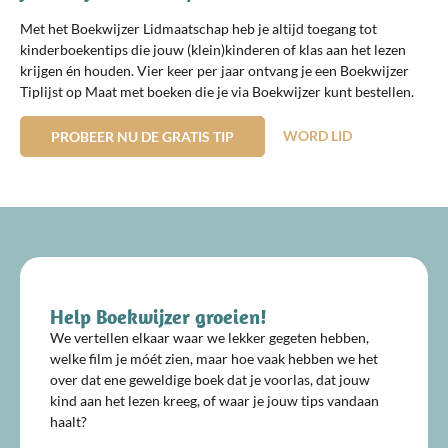
Met het Boekwijzer Lidmaatschap heb je altijd toegang tot
kinderboekentips die jouw (klein)kinderen of klas aan het lezen
krijgen én houden. Vier keer per jaar ontvang je een Boekwijzer
Tiplijst op Maat met boeken die je via Boekwijzer kunt bestellen.
WORD LID
PROBEER NU DE GRATIS TIP
Help Boekwijzer groeien!
We vertellen elkaar waar we lekker gegeten hebben,
welke film je móét zien, maar hoe vaak hebben we het
over dat ene geweldige boek dat je voorlas, dat jouw
kind aan het lezen kreeg, of waar je jouw tips vandaan
haalt?