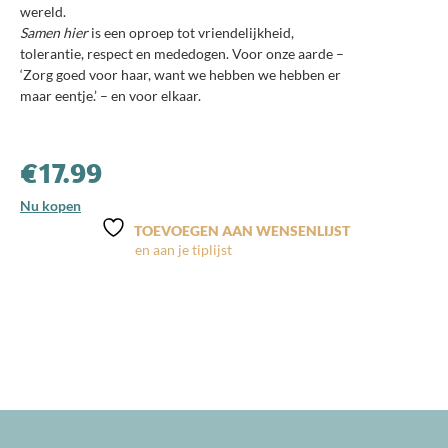
wereld.
Samen hier
is een oproep tot vriendelijkheid,
tolerantie, respect en mededogen. Voor onze aarde –
‘Zorg goed voor haar, want we hebben we hebben er
maar eentje.’ – en voor elkaar.
⠀⠀⠀⠀⠀⠀⠀⠀⠀
€
17.99
Nu kopen
TOEVOEGEN AAN WENSENLIJST