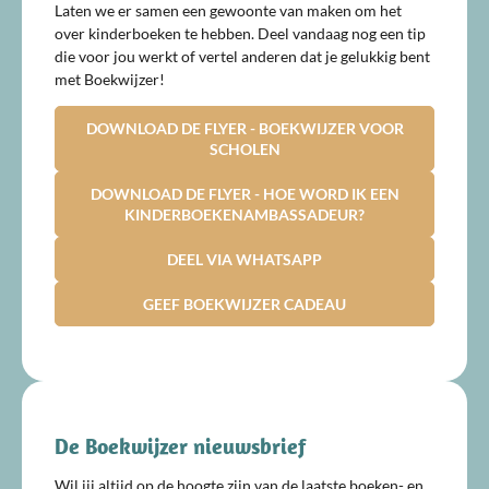
Laten we er samen een gewoonte van maken om het
over kinderboeken te hebben. Deel vandaag nog een tip
die voor jou werkt of vertel anderen dat je gelukkig bent
met Boekwijzer!
DOWNLOAD DE FLYER - BOEKWIJZER VOOR
SCHOLEN
DOWNLOAD DE FLYER - HOE WORD IK EEN
KINDERBOEKENAMBASSADEUR?
DEEL VIA WHATSAPP
GEEF BOEKWIJZER CADEAU
De Boekwijzer nieuwsbrief
Wil jij altijd op de hoogte zijn van de laatste boeken- en