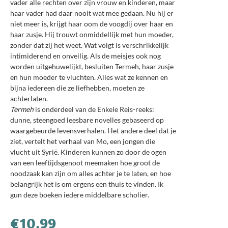
vader alle rechten over zijn vrouw en kinderen, maar
haar vader had daar nooit wat mee gedaan. Nu hij er
niet meer is, krijgt haar oom de voogdij over haar en
haar zusje. Hij trouwt onmiddellijk met hun moeder,
zonder dat zij het weet. Wat volgt is verschrikkelijk
intimiderend en onveilig. Als de meisjes ook nog
worden uitgehuwelijkt, besluiten Termeh, haar zusje
en hun moeder te vluchten. Alles wat ze kennen en
bijna iedereen die ze liefhebben, moeten ze
achterlaten.
Termeh
is onderdeel van de Enkele Reis-reeks:
dunne, steengoed leesbare novelles gebaseerd op
waargebeurde levensverhalen. Het andere deel dat je
ziet, vertelt het verhaal van Mo, een jongen die
vlucht uit Syrië. Kinderen kunnen zo door de ogen
van een leeftijdsgenoot meemaken hoe groot de
noodzaak kan zijn om alles achter je te laten, en hoe
belangrijk het is om ergens een thuis te vinden. Ik
gun deze boeken iedere middelbare scholier.
€
10.99