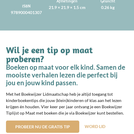
Afmetingen
Gewicht
ISBN
21.9 × 21.9 × 1.5 cm
0.26 kg
9789000401307
Wil je een tip op maat
proberen?
Boeken op maat voor elk kind. Samen de
mooiste verhalen lezen die perfect bij
jou en jouw kind passen.
Met het Boekwijzer Lidmaatschap heb je altijd toegang tot
kinderboekentips die jouw (klein)kinderen of klas aan het lezen
krijgen én houden. Vier keer per jaar ontvang je een Boekwijzer
Tiplijst op Maat met boeken die je via Boekwijzer kunt bestellen.
WORD LID
PROBEER NU DE GRATIS TIP