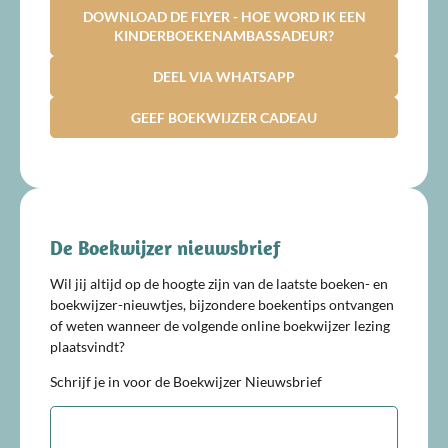
DOWNLOAD DE FLYER - HOE WORD IK EEN
KINDERBOEKENAMBASSADEUR?
DEEL VIA WHATSAPP
GEEF BOEKWIJZER CADEAU
De Boekwijzer nieuwsbrief
Wil jij altijd op de hoogte zijn van de laatste boeken- en
boekwijzer-nieuwtjes, bijzondere boekentips ontvangen
of weten wanneer de volgende online boekwijzer lezing
plaatsvindt?
Schrijf je in voor de Boekwijzer Nieuwsbrief
E-
mailadres