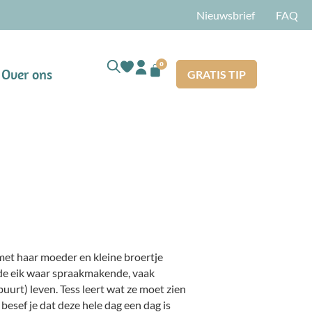
Nieuwsbrief
FAQ
0
Over ons
GRATIS TIP
met haar moeder en kleine broertje
de eik waar spraakmakende, vaak
uurt) leven. Tess leert wat ze moet zien
esef je dat deze hele dag een dag is