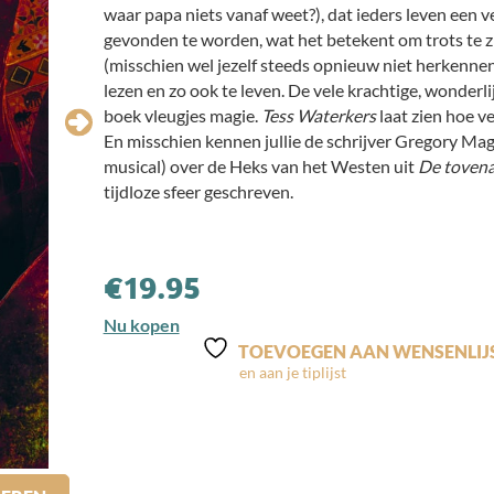
waar papa niets vanaf weet?), dat ieders leven een v
gevonden te worden, wat het betekent om trots te zi
(misschien wel jezelf steeds opnieuw niet herkennen
lezen en zo ook te leven. De vele krachtige, wonderli
boek vleugjes magie.
Tess Waterkers
laat zien hoe v
En misschien kennen jullie de schrijver Gregory Ma
musical) over de Heks van het Westen uit
De tovena
tijdloze sfeer geschreven.
€
19.95
Nu kopen
TOEVOEGEN AAN WENSENLIJ