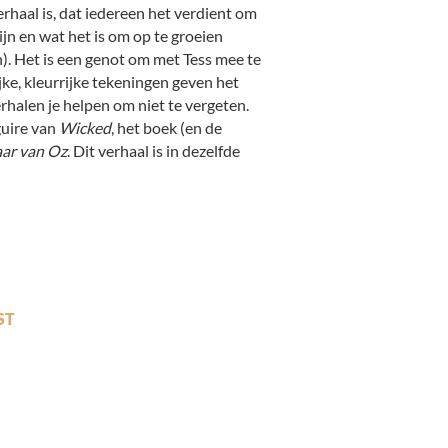
erhaal is, dat iedereen het verdient om
jn en wat het is om op te groeien
). Het is een genot om met Tess mee te
jke, kleurrijke tekeningen geven het
erhalen je helpen om niet te vergeten.
guire van
Wicked
, het boek (en de
ar van Oz
. Dit verhaal is in dezelfde
ST