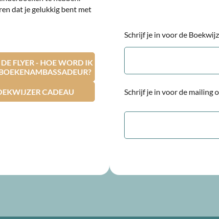
ren dat je gelukkig bent met
Schrijf je in voor de Boekwi
E-
mailadres
E FLYER - HOE WORD IK
RBOEKENAMBASSADEUR?
OEKWIJZER CADEAU
Schrijf je in voor de mailing
E-
mailadres