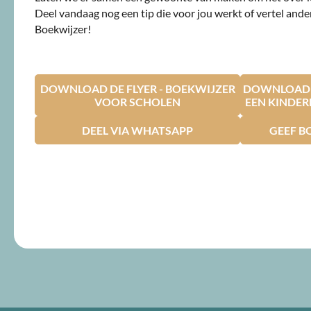
Deel vandaag nog een tip die voor jou werkt of vertel ande
Boekwijzer!
DOWNLOAD DE FLYER - BOEKWIJZER
DOWNLOAD D
VOOR SCHOLEN
EEN KINDE
DEEL VIA WHATSAPP
GEEF B