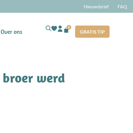
Nieuwsbrief
FAQ
0
Over ons
GRATIS TIP
e broer werd