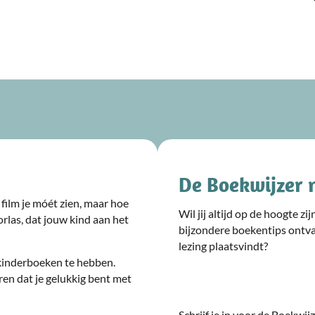
De Boekwijzer 
film je móét zien, maar hoe
Wil jij altijd op de hoogte z
rlas, dat jouw kind aan het
bijzondere boekentips ontv
lezing plaatsvindt?
kinderboeken te hebben.
ren dat je gelukkig bent met
Schrijf je in voor de Boekwi