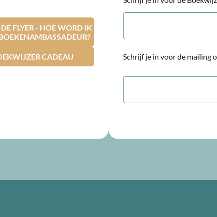
E-
mailadres
E FLYER - HOE WORD IK
RBOEKENAMBASSADEUR?
OEKWIJZER CADEAU
Schrijf je in voor de mailing
E-
mailadres