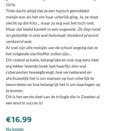
Girls.
Tilde dacht altijd dat ze een typisch gemiddeld
meisje was als het om haar uiterlijk ging. Ja, ze staat
slecht op die foto… maar zo erg was het toch niet.
Maar dat beeld kantelt in een oogwenk:
Ze liep rond
en geloofde in iets wat helemaal, honderd procent
verkeerd was.
Al snel zijn alle meisjes van de
school
angstig dat ze
het volgende slachtoffer zullen zijn…
Dit razend actuele, belangrijke en ook nog eens heel
erg lekker lezende boek laat
haarfijn
zien wat
cyberpesten teweegbrengt, hoe vernederend en
afschuwelijk het is om mensen op hun uiterlijk te
beoordelen en hoe
belangrijk het is om daartegen op
te komen.
Dit is het eerste deel van de trilogie die in Zweden al
een enorm succes is!
€
16.99
Nu kopen