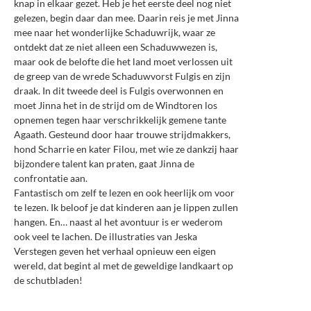
knap in elkaar gezet. Heb je het eerste deel nog niet
gelezen, begin daar dan mee. Daarin reis je met Jinna
mee naar het wonderlijke Schaduwrijk, waar ze
ontdekt dat ze niet alleen een Schaduwwezen is,
maar ook de belofte die het land moet verlossen uit
de greep van de wrede Schaduwvorst Fulgis en zijn
draak. In dit tweede deel is Fulgis overwonnen en
moet Jinna het in de strijd om de Windtoren los
opnemen tegen haar verschrikkelijk gemene tante
Agaath. Gesteund door haar trouwe strijdmakkers,
hond Scharrie en kater Filou, met wie ze dankzij haar
bijzondere talent kan praten, gaat Jinna de
confrontatie aan.
Fantastisch om zelf te lezen en ook heerlijk om voor
te lezen. Ik beloof je dat kinderen aan je lippen zullen
hangen. En… naast al het avontuur is er wederom
ook veel te lachen. De illustraties van Jeska
Verstegen geven het verhaal opnieuw een eigen
wereld, dat begint al met de geweldige landkaart op
de schutbladen!