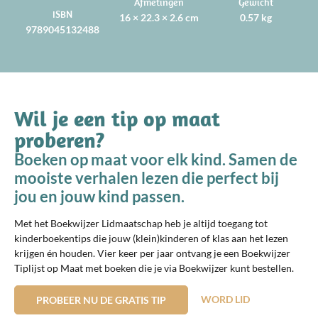
Afmetingen
Gewicht
ISBN
16 × 22.3 × 2.6 cm
0.57 kg
9789045132488
Wil je een tip op maat
proberen?
Boeken op maat voor elk kind. Samen de
mooiste verhalen lezen die perfect bij
jou en jouw kind passen.
Met het Boekwijzer Lidmaatschap heb je altijd toegang tot
kinderboekentips die jouw (klein)kinderen of klas aan het lezen
krijgen én houden. Vier keer per jaar ontvang je een Boekwijzer
Tiplijst op Maat met boeken die je via Boekwijzer kunt bestellen.
WORD LID
PROBEER NU DE GRATIS TIP