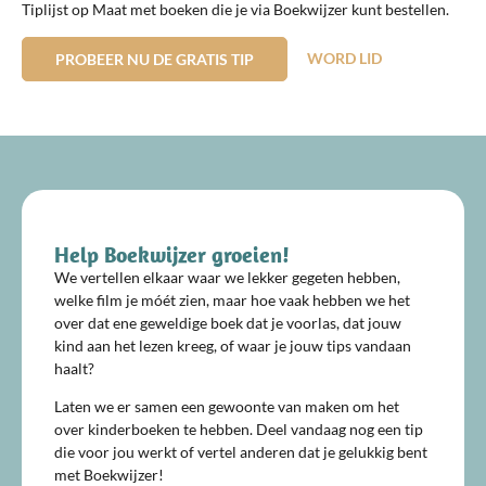
Tiplijst op Maat met boeken die je via Boekwijzer kunt bestellen.
WORD LID
PROBEER NU DE GRATIS TIP
Help Boekwijzer groeien!
We vertellen elkaar waar we lekker gegeten hebben,
welke film je móét zien, maar hoe vaak hebben we het
over dat ene geweldige boek dat je voorlas, dat jouw
kind aan het lezen kreeg, of waar je jouw tips vandaan
haalt?
Laten we er samen een gewoonte van maken om het
over kinderboeken te hebben. Deel vandaag nog een tip
die voor jou werkt of vertel anderen dat je gelukkig bent
met Boekwijzer!