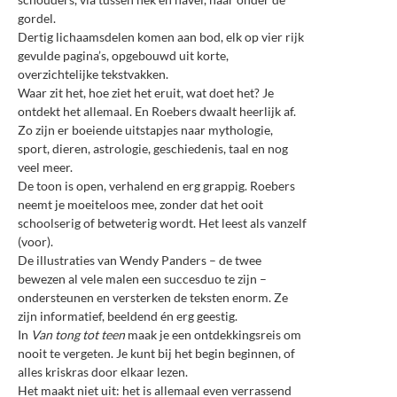
gordel.
Dertig lichaamsdelen komen aan bod, elk op vier rijk
gevulde pagina’s, opgebouwd uit korte,
overzichtelijke tekstvakken.
Waar zit het, hoe ziet het eruit, wat doet het? Je
ontdekt het allemaal. En Roebers dwaalt heerlijk af.
Zo zijn er boeiende uitstapjes naar mythologie,
sport, dieren, astrologie, geschiedenis, taal en nog
veel meer.
De toon is open, verhalend en erg grappig. Roebers
neemt je moeiteloos mee, zonder dat het ooit
schoolserig of betweterig wordt. Het leest als vanzelf
(voor).
De illustraties van Wendy Panders – de twee
bewezen al vele malen een succesduo te zijn –
ondersteunen en versterken de teksten enorm. Ze
zijn informatief, beeldend én erg geestig.
In
Van tong tot teen
maak je een ontdekkingsreis om
nooit te vergeten. Je kunt bij het begin beginnen, of
alles kriskras door elkaar lezen.
Het maakt niet uit: het is allemaal even verrassend