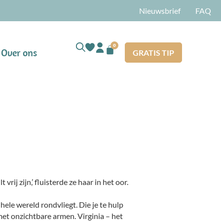
Nieuwsbrief
FAQ
0
Over ons
GRATIS TIP
t vrij zijn,’ fluisterde ze haar in het oor.
hele wereld rondvliegt. Die je te hulp
 met onzichtbare armen. Virginia – het