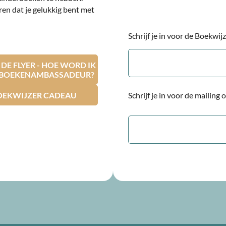
ren dat je gelukkig bent met
Schrijf je in voor de Boekwi
E-
mailadres
E FLYER - HOE WORD IK
RBOEKENAMBASSADEUR?
OEKWIJZER CADEAU
Schrijf je in voor de mailing
E-
mailadres