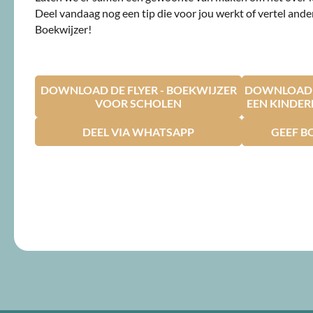
Deel vandaag nog een tip die voor jou werkt of vertel ande
Boekwijzer!
DOWNLOAD DE FLYER - BOEKWIJZER
DOWNLOAD D
VOOR SCHOLEN
EEN KINDE
DEEL VIA WHATSAPP
GEEF B