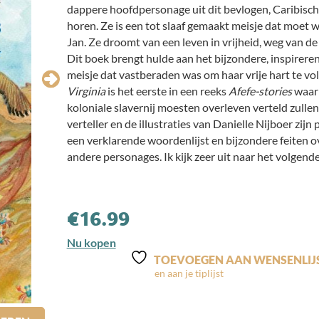
dappere hoofdpersonage uit dit bevlogen, Caribisch
horen. Ze is een tot slaaf gemaakt meisje dat moet
Jan. Ze droomt van een leven in vrijheid, weg van de
Dit boek brengt hulde aan het bijzondere, inspireren
meisje dat vastberaden was om haar vrije hart te vo
Virginia
is het eerste in een reeks
Afefe-stories
waari
koloniale slavernij moesten overleven verteld zulle
verteller en de illustraties van Danielle Nijboer zijn
een verklarende woordenlijst en bijzondere feiten ov
andere personages. Ik kijk zeer uit naar het volgende
€
16.99
Nu kopen
TOEVOEGEN AAN WENSENLIJ