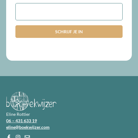
E-
mailadres
Eline Rottier
06 – 431 633 19
eline@boekwijzer.com