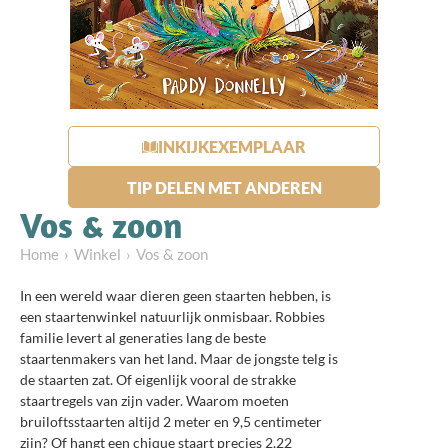
INKIJKEXEMPLAAR
TIP DELEN MET ANDEREN
Vos & zoon
Home
Winkel
Vos & zoon
In een wereld waar dieren geen staarten hebben, is
een staartenwinkel natuurlijk onmisbaar. Robbies
familie levert al generaties lang de beste
staartenmakers van het land. Maar de jongste telg is
de staarten zat. Of eigenlijk vooral de strakke
staartregels van zijn vader. Waarom moeten
bruiloftsstaarten altijd 2 meter en 9,5 centimeter
zijn? Of hangt een chique staart precies 2,22