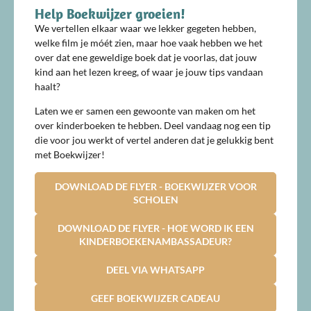
Help Boekwijzer groeien!
We vertellen elkaar waar we lekker gegeten hebben,
welke film je móét zien, maar hoe vaak hebben we het
over dat ene geweldige boek dat je voorlas, dat jouw
kind aan het lezen kreeg, of waar je jouw tips vandaan
haalt?
Laten we er samen een gewoonte van maken om het
over kinderboeken te hebben. Deel vandaag nog een tip
die voor jou werkt of vertel anderen dat je gelukkig bent
met Boekwijzer!
DOWNLOAD DE FLYER - BOEKWIJZER VOOR
SCHOLEN
DOWNLOAD DE FLYER - HOE WORD IK EEN
KINDERBOEKENAMBASSADEUR?
DEEL VIA WHATSAPP
GEEF BOEKWIJZER CADEAU