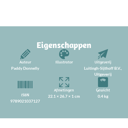
Eigenschappen
Auteur
Illustrator
Uitgeverij
Paddy Donnelly
Luitingh-Sijthoff B.V.,
Uitgeverij
Afmetingen
Gewicht
ISBN
22.1 × 26.7 × 1 cm
0.4 kg
9789021037127