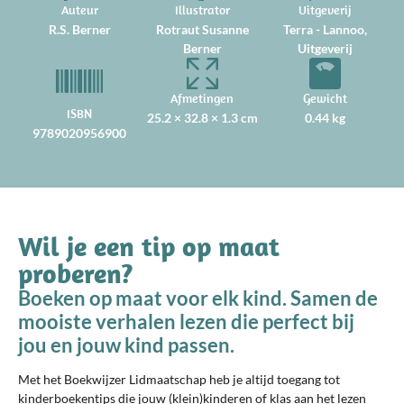
Auteur
Illustrator
Uitgeverij
R.S. Berner
Rotraut Susanne
Terra - Lannoo,
Berner
Uitgeverij
Afmetingen
Gewicht
ISBN
25.2 × 32.8 × 1.3 cm
0.44 kg
9789020956900
Wil je een tip op maat
proberen?
Boeken op maat voor elk kind. Samen de
mooiste verhalen lezen die perfect bij
jou en jouw kind passen.
Met het Boekwijzer Lidmaatschap heb je altijd toegang tot
kinderboekentips die jouw (klein)kinderen of klas aan het lezen