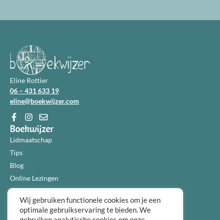
Eline Rottier
06 – 431 633 19
eline@boekwijzer.com
Boekwijzer
Lidmaatschap
Tips
Blog
Online Lezingen
Diensten
Wij gebruiken functionele cookies om je een
Over ons
optimale gebruikservaring te bieden. We
Informatie
gebruiken analytische cookies om onze