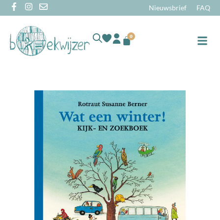
Nieuwsbrief
FAQ
0
Online