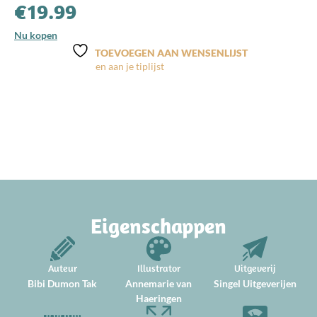
€
19.99
Nu kopen
TOEVOEGEN AAN WENSENLIJST
Eigenschappen
Auteur
Illustrator
Uitgeverij
Bibi Dumon Tak
Annemarie van
Singel Uitgeverijen
Haeringen