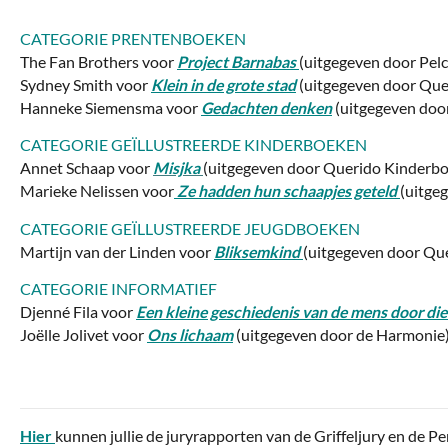
CATEGORIE PRENTENBOEKEN
The Fan Brothers voor
Project Barnabas
(uitgegeven door Pel
Sydney Smith voor
Klein in de grote stad
(uitgegeven door Qu
Hanneke Siemensma voor
Gedachten denken
(uitgegeven doo
CATEGORIE GEÏLLUSTREERDE KINDERBOEKEN
Annet Schaap voor
Misjka
(uitgegeven door Querido Kinderb
Marieke Nelissen voor
Ze hadden hun schaapjes geteld
(uitge
CATEGORIE GEÏLLUSTREERDE JEUGDBOEKEN
Martijn van der Linden voor
Bliksemkind
(uitgegeven door Qu
CATEGORIE INFORMATIEF
Djenné Fila voor
Een kleine geschiedenis van de mens door di
Joëlle Jolivet voor
Ons lichaam
(uitgegeven door de Harmonie
Hier
kunnen jullie de juryrapporten van de Griffeljury en de Pe