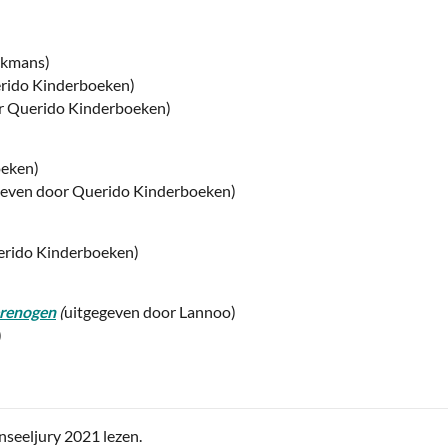
ckmans)
erido Kinderboeken)
r Querido Kinderboeken)
oeken)
geven door Querido Kinderboeken)
erido Kinderboeken)
erenogen
(
uitgegeven door Lannoo)
)
nseeljury 2021 lezen.