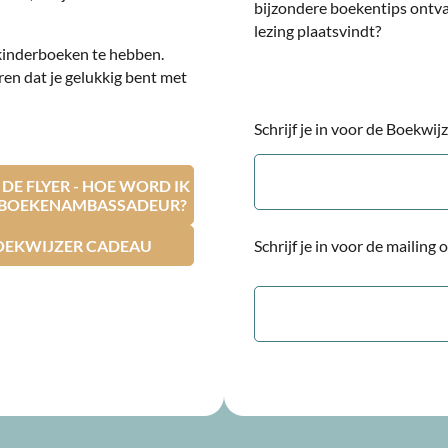
bijzondere boekentips ontv
lezing plaatsvindt?
kinderboeken te hebben.
ren dat je gelukkig bent met
Schrijf je in voor de Boekwi
E-
mailadres
E FLYER - HOE WORD IK
RBOEKENAMBASSADEUR?
OEKWIJZER CADEAU
Schrijf je in voor de mailing
E-
mailadres