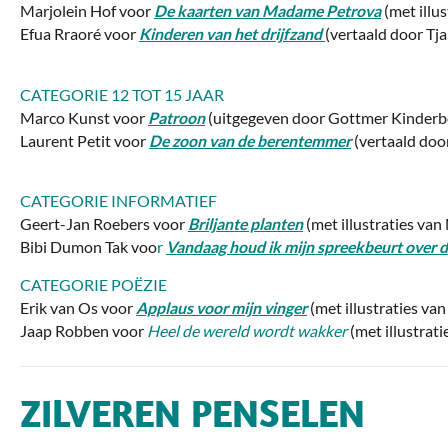
Marjolein Hof voor
De kaarten van Madame Petrova
(met illu
Efua Rraoré voor
Kinderen van het drijfzand
(vertaald door Tja
CATEGORIE 12 TOT 15 JAAR
Marco Kunst voor
Patroon
(uitgegeven door Gottmer Kinder
Laurent Petit voor
De zoon van de berentemmer
(vertaald doo
CATEGORIE INFORMATIEF
Geert-Jan Roebers voor
Brilj
ante planten
(met illustraties v
Bibi Dumon Tak voo
r
Vandaag houd ik mijn spreekbeurt over 
CATEGORIE POËZIE
Erik van Os voor
Applaus voor mijn vinger
(met illustraties v
Jaap Robben voor
Heel de wereld wordt wakker
(met illustra
ZILVEREN PENSELEN