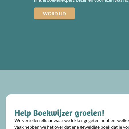
WORD LID
Help Boekwijzer groeien!
We vertellen elkaar waar we lekker gegeten hebben, welke 
vaak hebben we het over dat ene geweldige boek dat je voo